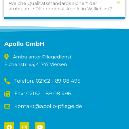
Welche Qualitätsstandards sichert der
ambulante Pflegedienst Apollo in Willich zu?
Apollo GmbH
Ambulanter Pflegedienst
Eichenstr. 65, 41747 Viersen
Telefon: 02162 - 89 08 495
Fax: 02162 - 89 08 496
kontakt@apollo-pflege.de
F
I
Y
a
n
o
c
s
u