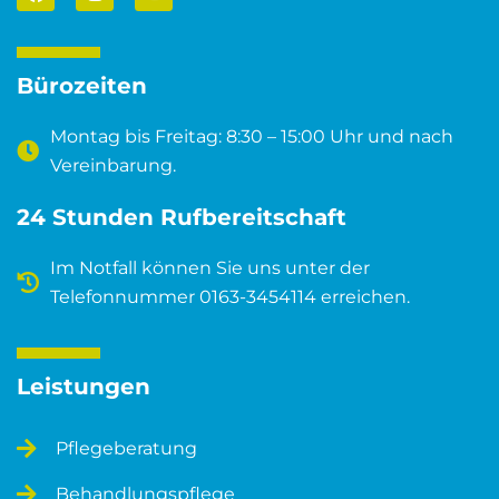
e
t
t
b
a
u
o
g
b
o
r
e
Bürozeiten
k
a
m
Montag bis Freitag: 8:30 – 15:00 Uhr und nach
Vereinbarung.
24 Stunden Rufbereitschaft
Im Notfall können Sie uns unter der
Telefonnummer 0163-3454114 erreichen.
Leistungen
Pflegeberatung
Behandlungspflege