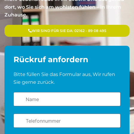
dort, wo Sie sich am wohlsten fühlen – in Ihrem
Zuhause.
WIR SIND FÜR SIE DA: 02162 - 89 08 495
Rückruf anfordern
Bitte füllen Sie das Formular aus, Wir rufen
Sie gerne zurück.
Name
Telefonnummer