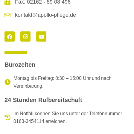
Fax: 02162 - 89 08 496
kontakt@apollo-pflege.de
F
I
Y
a
n
o
c
s
u
e
t
t
b
a
u
o
g
b
o
r
e
k
a
Bürozeiten
m
Montag bis Freitag: 8:30 – 15:00 Uhr und nach
Vereinbarung.
24 Stunden Rufbereitschaft
Im Notfall können Sie uns unter der Telefonnummer
0163-3454114 erreichen.