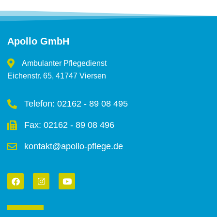
Apollo GmbH
Ambulanter Pflegedienst
Eichenstr. 65, 41747 Viersen
Telefon: 02162 - 89 08 495
Fax: 02162 - 89 08 496
kontakt@apollo-pflege.de
F
I
Y
a
n
o
c
s
u
e
t
t
b
a
u
o
g
b
o
r
e